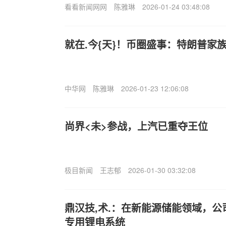
看看新闻网网
陈雅琳
2026-01-24 03:48:08
就在.今{天}！币圈盛事：特朗普家
中华网
陈雅琳
2026-01-23 12:06:08
尚界<未>参战，上汽已重夺王位
极目新闻
王志郁
2026-01-30 03:32:08
鼎汉技,术.：在新能源储能领域，
专用锂电系统