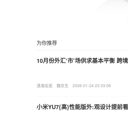
为你推荐
10月份外汇‘市’场供求基本平衡 跨
潇湘名医
魏京生
2026-01-24 23:33:08
小米YU7{高}性能版外:观设计提前看