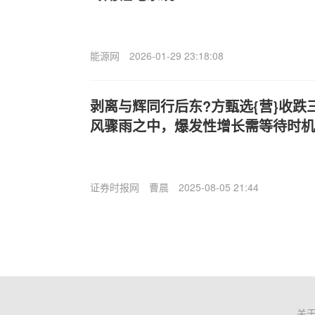
能源网
2026-01-29 23:18:08
剥离与辉同行后东?方甄选{营}收跌
风骤雨之中，爆发性增长需等待时机
证券时报网
曹晨
2025-08-05 21:44
关