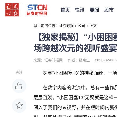
首页
快讯
要闻
股市
您当前的位置：
证券时报
>
公司
>
正文
【独家揭秘】“小困困
场跨越次元的视听盛宴
来源：证券时报网
作者：魏京生
2026-02-06 
探寻“小困困塞13”的神秘面纱：一
点赞
在数字内容的洪流中，总有一些作
层层涟漪。“小困困塞13”无疑就是这
闯入了我们的🔥视野，并在短时间内赢